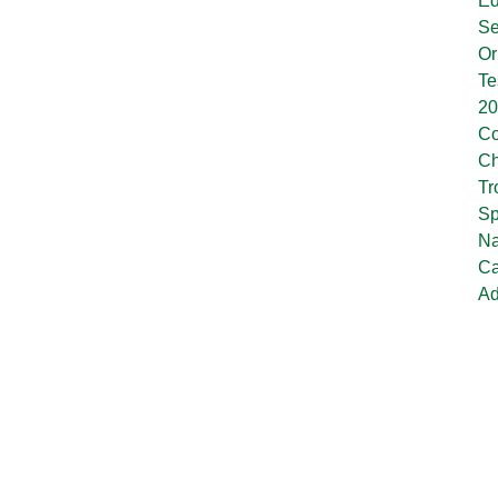
Ed
Se
Or
Te
20
Co
Ch
Tr
Sp
Na
Ca
Ad